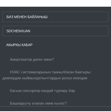
БИЗ МЕНЕН БАЙЛАНЫШ
SDCHENXUAN
АКЫРКЫ КАБАР
Амортизатор деген эмне?
HVAC системаларынын таанылбаган баатыры:
демпердик кыймылдаткычтардын ролун изилдөө
басым сенсорлор кандай түрлөрү бар
Башкаруучу клапан эмне кылат?