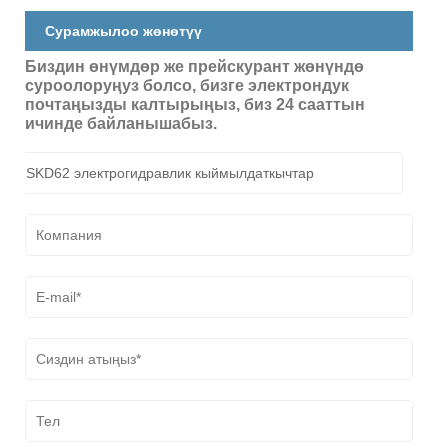
Сурамжылоо жөнөтүү
Биздин өнүмдөр же прейскурант жөнүндө
суроолоруңуз болсо, бизге электрондук
почтаңызды калтырыңыз, биз 24 сааттын
ичинде байланышабыз.