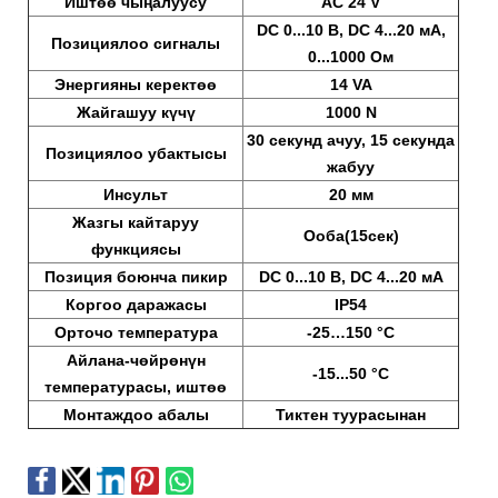
Иштөө чыңалуусу
AC 24 V
DC 0...10 В, DC 4...20 мА,
Позициялоо сигналы
0...1000 Ом
Энергияны керектөө
14 VA
Жайгашуу күчү
1000 N
30 секунд ачуу, 15 секунда
Позициялоо убактысы
жабуу
Инсульт
20 мм
Жазгы кайтаруу
Ооба(15сек)
функциясы
Позиция боюнча пикир
DC 0...10 В, DC 4...20 мА
Коргоо даражасы
IP54
Орточо температура
-25…150 °C
Айлана-чөйрөнүн
-15...50 °C
температурасы, иштөө
Монтаждоо абалы
Тиктен туурасынан