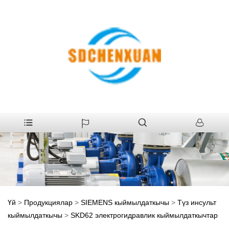
Үй
>
Продукциялар
>
SIEMENS кыймылдаткычы
>
Түз инсульт
кыймылдаткычы
>
SKD62 электрогидравлик кыймылдаткычтар