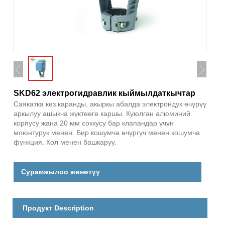
SKD62 электрогидравлик кыймылдаткычтар
Саякатка көз каранды, акыркы абалда электрондук өчүрүү
аркылуу ашыкча жүктөөгө каршы. Куюлган алюминий
корпусу жана 20 мм соккусу бар клапандар үчүн
моюнтурук менен. Бир кошумча өчүргүч менен кошумча
функция. Кол менен башкаруу.
Сурамжылоо жөнөтүү
Продукт Description