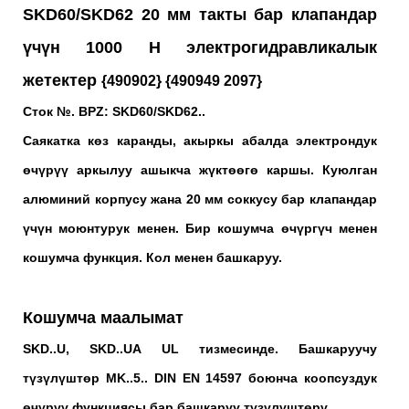
SKD60/SKD62 20 мм такты бар клапандар
үчүн 1000 Н электрогидравликалык
жетектер
{490902} {490949 2097}
Сток №. BPZ:
SKD60/SKD62..
Саякатка көз каранды, акыркы абалда электрондук
өчүрүү аркылуу ашыкча жүктөөгө каршы. Куюлган
алюминий корпусу жана 20 мм соккусу бар клапандар
үчүн моюнтурук менен. Бир кошумча өчүргүч менен
кошумча функция. Кол менен башкаруу.
Кошумча маалымат
SKD..U, SKD..UA UL тизмесинде. Башкаруучу
түзүлүштөр MK..5.. DIN EN 14597 боюнча коопсуздук
өчүрүү функциясы бар башкаруу түзүлүштөрү.