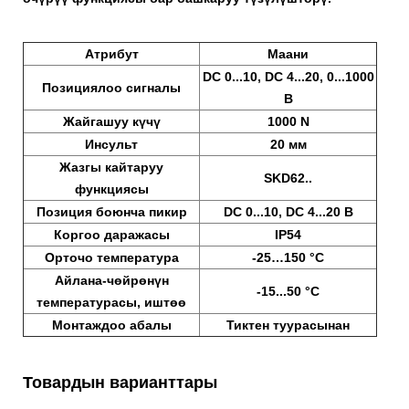
Атрибут
Маани
DC 0...10, DC 4...20, 0...1000
Позициялоо сигналы
В
Жайгашуу күчү
1000 N
Инсульт
20 мм
Жазгы кайтаруу
SKD62..
функциясы
Позиция боюнча пикир
DC 0...10, DC 4...20 В
Коргоо даражасы
IP54
Орточо температура
-25…150 °C
Айлана-чөйрөнүн
-15...50 °C
температурасы, иштөө
Монтаждоо абалы
Тиктен туурасынан
Товардын варианттары