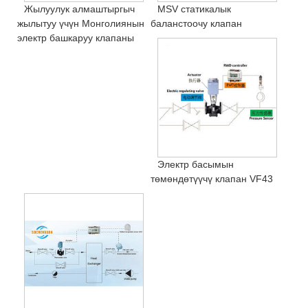
Жылуулук алмаштыргыч
MSV статикалык
жылытуу үчүн Монголиянын
баланстоочу клапан
электр башкаруу клапаны
Электр басымын
төмөндөтүүчү клапан VF43