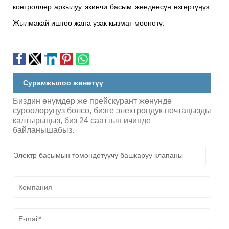
контроллер аркылуу экинчи басым жөндөөсүн өзгөртүңүз.
Жылмакай иштөө жана узак кызмат мөөнөтү.
Сурамжылоо жөнөтүү
Биздин өнүмдөр же прейскурант жөнүндө
суроолоруңуз болсо, бизге электрондук почтаңызды
калтырыңыз, биз 24 сааттын ичинде
байланышабыз.