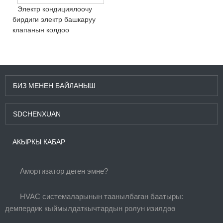
Электр кондициялоочу
бирдиги электр башкаруу
клапанын колдоо
БИЗ МЕНЕН БАЙЛАНЫШ
SDCHENXUAN
АКЫРКЫ КАБАР
Амортизатор деген эмне?
HVAC системаларынын таанылбаган баатыры:
демпердик кыймылдаткычтардын ролун изилдөө