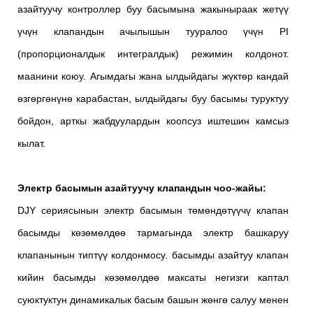
азайтуучу контроллер буу басымына жакыныраак жетүү
үчүн клапандын ачылышын тууралоо үчүн PI
(пропорционалдык интегралдык) режимин колдонот.
маанини коюу. Агымдагы жана ылдыйдагы жүктөр кандай
өзгөргөнүнө карабастан, ылдыйдагы буу басымы туруктуу
бойдон, арткы жабдуулардын коопсуз иштешин камсыз
кылат.
Электр басымын азайтуучу клапандын чоо-жайы:
DJY сериясынын электр басымын төмөндөтүүчү клапан
басымды көзөмөлдөө тармагында электр башкаруу
клапанынын типтүү колдонмосу. басымды азайтуу клапан
кийин басымды көзөмөлдөө максаты негизги каптал
суюктуктун динамикалык басым башын жөнгө салуу менен