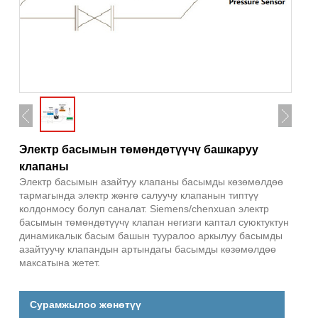
Электр басымын төмөндөтүүчү башкаруу
клапаны
Электр басымын азайтуу клапаны басымды көзөмөлдөө
тармагында электр жөнгө салуучу клапанын типтүү
колдонмосу болуп саналат. Siemens/chenxuan электр
басымын төмөндөтүүчү клапан негизги каптал суюктуктун
динамикалык басым башын тууралоо аркылуу басымды
азайтуучу клапандын артындагы басымды көзөмөлдөө
максатына жетет.
Сурамжылоо жөнөтүү