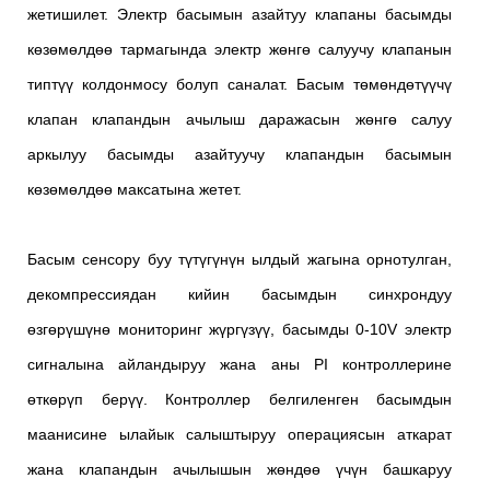
жетишилет. Электр басымын азайтуу клапаны басымды
көзөмөлдөө тармагында электр жөнгө салуучу клапанын
типтүү колдонмосу болуп саналат. Басым төмөндөтүүчү
клапан клапандын ачылыш даражасын жөнгө салуу
аркылуу басымды азайтуучу клапандын басымын
көзөмөлдөө максатына жетет.
Басым сенсору буу түтүгүнүн ылдый жагына орнотулган,
декомпрессиядан кийин басымдын синхрондуу
өзгөрүшүнө мониторинг жүргүзүү, басымды 0-10V электр
сигналына айландыруу жана аны PI контроллерине
өткөрүп берүү. Контроллер белгиленген басымдын
маанисине ылайык салыштыруу операциясын аткарат
жана клапандын ачылышын жөндөө үчүн башкаруу