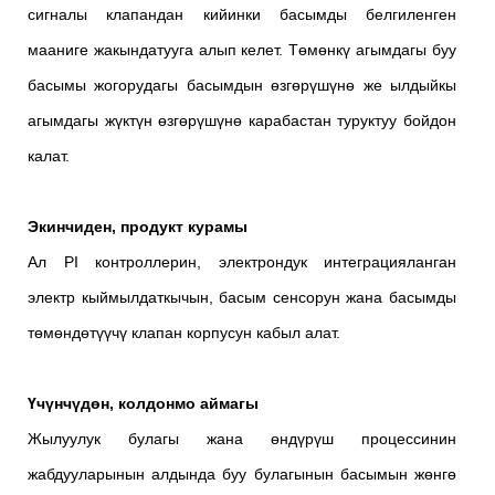
сигналы клапандан кийинки басымды белгиленген
мааниге жакындатууга алып келет. Төмөнкү агымдагы буу
басымы жогорудагы басымдын өзгөрүшүнө же ылдыйкы
агымдагы жүктүн өзгөрүшүнө карабастан туруктуу бойдон
калат.
Экинчиден, продукт курамы
Ал PI контроллерин, электрондук интеграцияланган
электр кыймылдаткычын, басым сенсорун жана басымды
төмөндөтүүчү клапан корпусун кабыл алат.
Үчүнчүдөн, колдонмо аймагы
Жылуулук булагы жана өндүрүш процессинин
жабдууларынын алдында буу булагынын басымын жөнгө