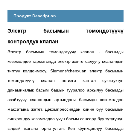
Продукт Description
Электр басымын төмөндөтүүчү
контролдук клапан
Электр басымын төмөндөтүүчү клапан - басымды
көзөмөлдөө тармагында электр жөнгө салуучу клапандын
типтүү колдонмосу. Siemens/chenxuan электр басымын
төмөндөтүүчү клапан негизги каптал суюктуктун
динамикалык басым башын тууралоо аркылуу басымды
азайтуучу клапандын артындагы басымды көзөмөлдөө
максатына жетет. Декомпрессиядан кийин буу басымын
синхрондуу көзөмөлдөө үчүн басым сенсору буу түтүгүнүн
ылдый жагына орнотулган. Көп функциялуу басымды