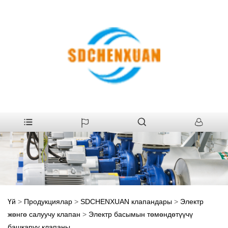
Үй
>
Продукциялар
>
SDCHENXUAN клапандары
>
Электр
жөнгө салуучу клапан
>
Электр басымын төмөндөтүүчү
башкаруу клапаны