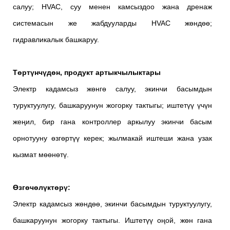
салуу; HVAC, суу менен камсыздоо жана дренаж
системасын же жабдууларды HVAC жөндөө;
гидравликалык башкаруу.
Төртүнчүдөн, продукт артыкчылыктары
Электр кадамсыз жөнгө салуу, экинчи басымдын
туруктуулугу, башкаруунун жогорку тактыгы; иштетүү үчүн
жеңил, бир гана контроллер аркылуу экинчи басым
орнотууну өзгөртүү керек; жылмакай иштеши жана узак
кызмат мөөнөтү.
Өзгөчөлүктөрү:
Электр кадамсыз жөндөө, экинчи басымдын туруктуулугу,
башкаруунун жогорку тактыгы. Иштетүү оңой, жөн гана