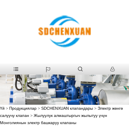
Үй
>
Продукциялар
>
SDCHENXUAN клапандары
>
Электр жөнгө
салуучу клапан
>
Жылуулук алмаштыргыч жылытуу үчүн
Монголиянын электр башкаруу клапаны