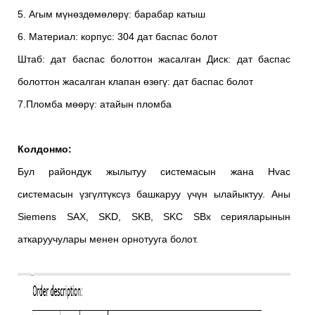
5. Агым мүнөздөмөлөрү: барабар катыш
6. Материал: корпус: 304 дат баспас болот
Штаб: дат баспас болоттон жасалган Диск: дат баспас
болоттон жасалган клапан өзөгү: дат баспас болот
7.Пломба мөөрү: атайын пломба
Колдонмо:
Бул райондук жылытуу системасын жана Hvac
системасын үзгүлтүксүз башкаруу үчүн ылайыктуу. Аны
Siemens SAX, SKD, SKB, SKC SBx серияларынын
аткаруучулары менен орнотууга болот.