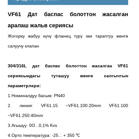
VF61 Дат баспас болоттон жасалган
аралаш жальв сериясы
Жогорку жабуу күчү фланец түрү эки тараптуу жөнгө
салуучу клапан
304/316L дат баспас болоттон жасалган VF61
сериясындагы туташуу жөнгө салгычтын
параметрлери:
1.Номиналдуу басым: PN40
2. линия: VF61.15 ~VF61.100:20mm VF61.100
~VF61.250:40mm
3.Агышуу: 0O...0,1% Kvs
4.Орто температура: -25... + 350 ℃