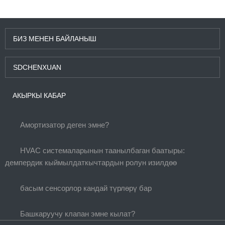
БИЗ МЕНЕН БАЙЛАНЫШ
SDCHENXUAN
АКЫРКЫ КАБАР
Амортизатор деген эмне?
HVAC системаларынын таанылбаган баатыры:
демпердик кыймылдаткычтардын ролун изилдөө
басым сенсорлор кандай түрлөрү бар
Башкаруучу клапан эмне кылат?