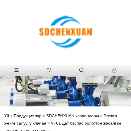
Үй
>
Продукциялар
>
SDCHENXUAN клапандары
>
Электр
жөнгө салуучу клапан
>
VF61 Дат баспас болоттон жасалган
аралаш клапан сериясы