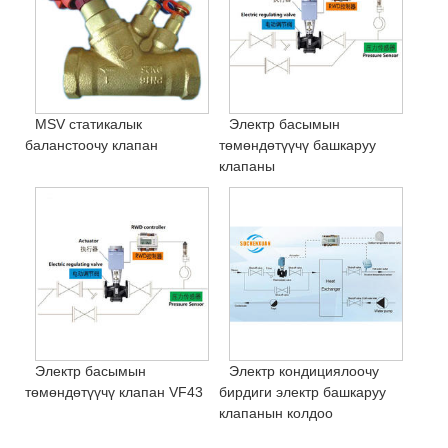
MSV статикалык
Электр басымын
баланстоочу клапан
төмөндөтүүчү башкаруу
клапаны
Электр басымын
Электр кондициялоочу
төмөндөтүүчү клапан VF43
бирдиги электр башкаруу
клапанын колдоо