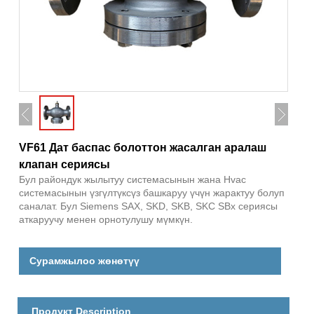
VF61 Дат баспас болоттон жасалган аралаш
клапан сериясы
Бул райондук жылытуу системасынын жана Hvac
системасынын үзгүлтүксүз башкаруу үчүн жарактуу болуп
саналат. Бул Siemens SAX, SKD, SKB, SKC SBx сериясы
аткаруучу менен орнотулушу мүмкүн.
Сурамжылоо жөнөтүү
Продукт Description