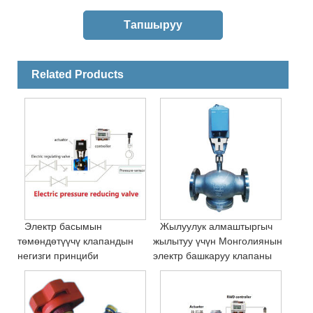
Related Products
Электр басымын
Жылуулук алмаштыргыч
төмөндөтүүчү клапандын
жылытуу үчүн Монголиянын
негизги принциби
электр башкаруу клапаны