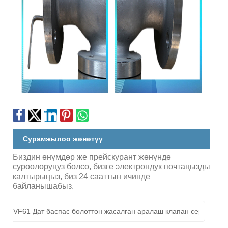
Сурамжылоо жөнөтүү
Биздин өнүмдөр же прейскурант жөнүндө
суроолоруңуз болсо, бизге электрондук почтаңызды
калтырыңыз, биз 24 сааттын ичинде
байланышабыз.